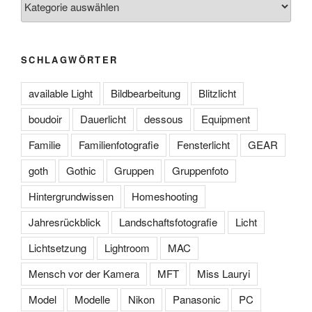
Kategorien
SCHLAGWÖRTER
available Light
Bildbearbeitung
Blitzlicht
boudoir
Dauerlicht
dessous
Equipment
Familie
Familienfotografie
Fensterlicht
GEAR
goth
Gothic
Gruppen
Gruppenfoto
Hintergrundwissen
Homeshooting
Jahresrückblick
Landschaftsfotografie
Licht
Lichtsetzung
Lightroom
MAC
Mensch vor der Kamera
MFT
Miss Lauryi
Model
Modelle
Nikon
Panasonic
PC