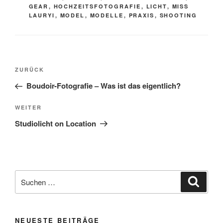
GEAR
,
HOCHZEITSFOTOGRAFIE
,
LICHT
,
MISS
LAURYI
,
MODEL
,
MODELLE
,
PRAXIS
,
SHOOTING
Beitragsnavigation
Vorheriger
ZURÜCK
Beitrag
Boudoir-Fotografie – Was ist das eigentlich?
Nächster
WEITER
Beitrag
Studiolicht on Location
Suche
Suche
nach:
NEUESTE BEITRÄGE