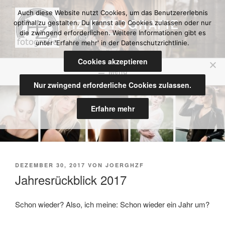
Zum
Auch diese Website nutzt Cookies, um das Benutzererlebnis
Inhalt
HZ-FOTOGRAFIE
optimal zu gestalten. Du kannst alle Cookies zulassen oder nur
springen
die zwingend erforderlichen. Weitere Informationen gibt es
Krefeld
unter 'Erfahre mehr' in der Datenschutzrichtlinie.
Cookies akzeptieren
Menü
Nur zwingend erforderliche Cookies zulassen.
Erfahre mehr
VERÖFFENTLICHT
DEZEMBER 30, 2017
VON
JOERGHZF
AM
Jahresrückblick 2017
Schon wieder? Also, ich meine: Schon wieder ein Jahr um?