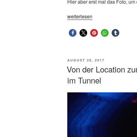
Hier aber erst mal das Foto, um 
„Julia,
weiterlesen
Couch
und
ein
Striplight“
VERÖFFENTLICHT
AUGUST 28, 2017
AM
Von der Location zu
im Tunnel