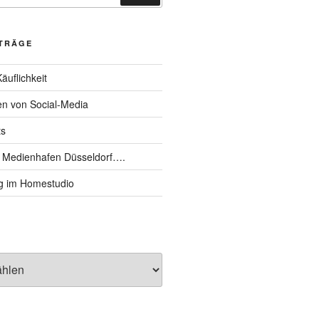
ITRÄGE
äuflichkeit
n von Social-Media
ts
en Medienhafen Düsseldorf….
g im Homestudio