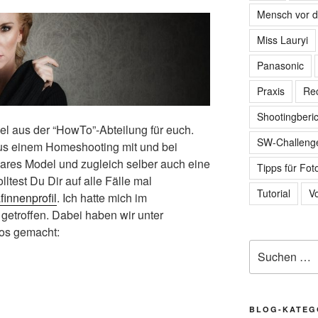
Mensch vor 
Miss Lauryi
Panasonic
Praxis
Re
Shootingberic
kel aus der “HowTo”-Abteilung für euch.
SW-Challeng
us einem Homeshooting mit und bei
bares Model und zugleich selber auch eine
Tipps für Fot
olltest Du Dir auf alle Fälle mal
Tutorial
Vo
finnenprofil
. Ich hatte mich im
getroffen. Dabei haben wir unter
os gemacht:
Suche
nach:
BLOG-KATEG