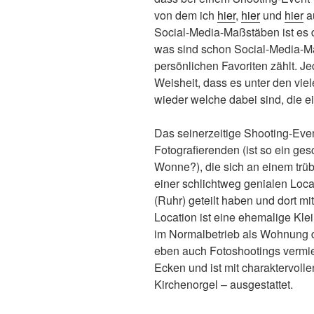
von dem ich
hier
,
hier
und
hier
au
Social-Media-Maßstäben ist es d
was sind schon Social-Media-M
persönlichen Favoriten zählt. Je
Weisheit, dass es unter den viel
wieder welche dabei sind, die e
Das seinerzeitige Shooting-Eve
Fotografierenden (ist so ein ges
Wonne?), die sich an einem tr
einer schlichtweg genialen Locat
(Ruhr) geteilt haben und dort m
Location ist eine ehemalige Klei
im Normalbetrieb als Wohnung d
eben auch Fotoshootings vermiet
Ecken und ist mit charaktervoll
Kirchenorgel – ausgestattet.