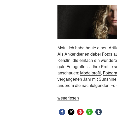
Moin. Ich habe heute einen Arti
Als Anker dienen dabei Fotos a
Kerstin, die einfach ein wunder
gute Fotografin ist. Ihre Profile s
anschauen:
Modelprofil
,
Fotogra
vergangenen Jahr mit Sunshine 
anderem die nachfolgenden Fot
„Eine
weiterlesen
Wand,
ein
Licht,