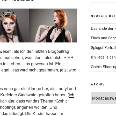
NEUESTE BE
Das Ende der K
Fluch und Sege
Spiegel-Portrai
ewesen, als ich den letzten Blogbeitrag
 mal sehen, was hier – also nicht HIER
Ich liebe ja d
o im Leben – los gewesen ist. Ein
Gothic-Shootin
egal, jetzt wird nicht gejammert, jetzt wird
ARCHIV
es noch gar nicht lange her, als Lauryi und
Krefelder Stadtwald getroffen haben (
ich
Archiv
lich klar, dass wir das Thema “Gothic”
shootings angehen wollten. Und
as erledigt. Die Kinder haben ihr