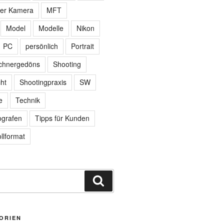
der Kamera
MFT
Model
Modelle
Nikon
PC
persönlich
Portrait
chnergedöns
Shooting
ht
Shootingpraxis
SW
e
Technik
ografen
Tipps für Kunden
llformat
Suchen
ORIEN