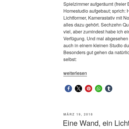
Spielzimmer aufgeräumt (freier
Homestudio aufgebaut; sprich: H
Lichtformer, Kamerastativ mit N
alles dazu gehört. Sechzehn Quad
viel, aber zumindest habe ich e
Verfügung. Und mal abgesehen
auch in einem kleinen Studio d
Besonders gut gehen da natürli
selbst:
„Gothic-
weiterlesen
Shooting
im
Homestudio“
VERÖFFENTLICHT
MÄRZ 19, 2018
AM
Eine Wand, ein Lich