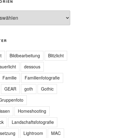
ORIEN
TER
t
Bildbearbeitung
Blitzlicht
auerlicht
dessous
Familie
Familienfotografie
GEAR
goth
Gothic
Gruppenfoto
issen
Homeshooting
ck
Landschaftsfotografie
tsetzung
Lightroom
MAC