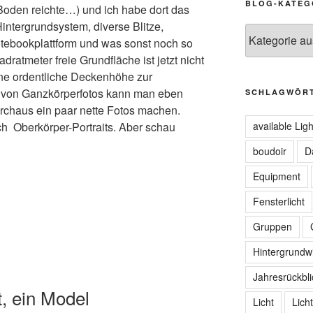
BLOG-KATEG
 Boden reichte…) und ich habe dort das
intergrundsystem, diverse Blitze,
Blog-
otebookplattform und was sonst noch so
Kategorien
ratmeter freie Grundfläche ist jetzt nicht
ine ordentliche Deckenhöhe zur
 von Ganzkörperfotos kann man eben
SCHLAGWÖR
urchaus ein paar nette Fotos machen.
ch Oberkörper-Portraits. Aber schau
available Ligh
boudoir
D
Equipment
Fensterlicht
Gruppen
Hintergrundw
Jahresrückbli
t, ein Model
Licht
Lich