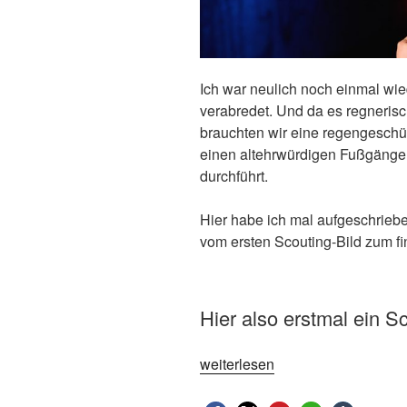
Ich war neulich noch einmal wied
verabredet. Und da es regneris
brauchten wir eine regengeschüt
einen altehrwürdigen Fußgänger
durchführt.
Hier habe ich mal aufgeschriebe
vom ersten Scouting-Bild zum f
Hier also erstmal ein S
„Von
weiterlesen
der
Location