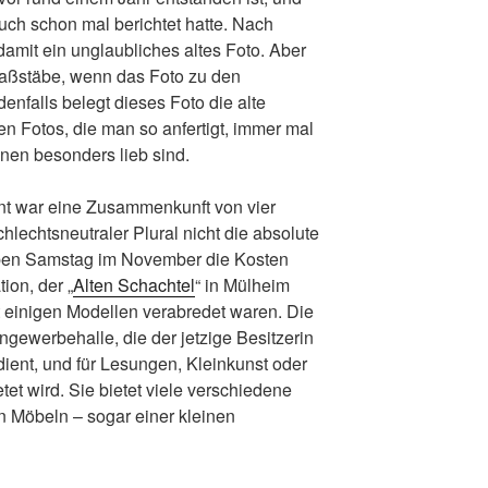
ch schon mal berichtet hatte. Nach
amit ein unglaubliches altes Foto. Aber
aßstäbe, wenn das Foto zu den
denfalls belegt dieses Foto die alte
en Fotos, die man so anfertigt, immer mal
inen besonders lieb sind.
nt war eine Zusammenkunft von vier
chlechtsneutraler Plural nicht die absolute
üben Samstag im November die Kosten
ion, der „
Alten Schachtel
“ in Mülheim
it einigen Modellen verabredet waren. Die
ngewerbehalle, die der jetzige Besitzerin
ient, und für Lesungen, Kleinkunst oder
et wird. Sie bietet viele verschiedene
en Möbeln – sogar einer kleinen