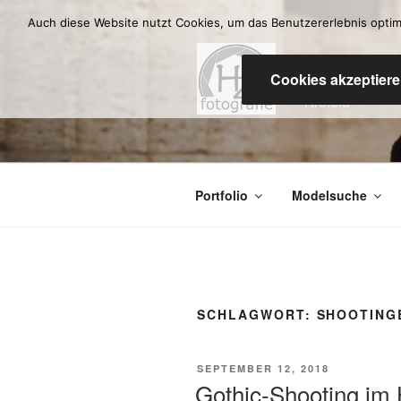
Zum
Auch diese Website nutzt Cookies, um das Benutzererlebnis optimal
Inhalt
springen
HZ-F
Cookies akzeptier
Krefeld
Portfolio
Modelsuche
SCHLAGWORT:
SHOOTING
VERÖFFENTLICHT
SEPTEMBER 12, 2018
AM
Gothic-Shooting im