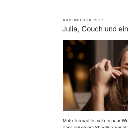
ein
Model“
VERÖFFENTLICHT
NOVEMBER 18, 2017
AM
Julia, Couch und ein 
Moin. Ich wollte mal ein paar Wo
dass bei einem Shooting-Event v