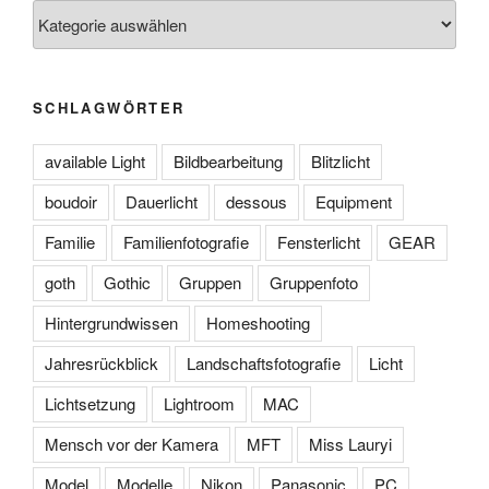
Blog-
Kategorien
SCHLAGWÖRTER
available Light
Bildbearbeitung
Blitzlicht
boudoir
Dauerlicht
dessous
Equipment
Familie
Familienfotografie
Fensterlicht
GEAR
goth
Gothic
Gruppen
Gruppenfoto
Hintergrundwissen
Homeshooting
Jahresrückblick
Landschaftsfotografie
Licht
Lichtsetzung
Lightroom
MAC
Mensch vor der Kamera
MFT
Miss Lauryi
Model
Modelle
Nikon
Panasonic
PC