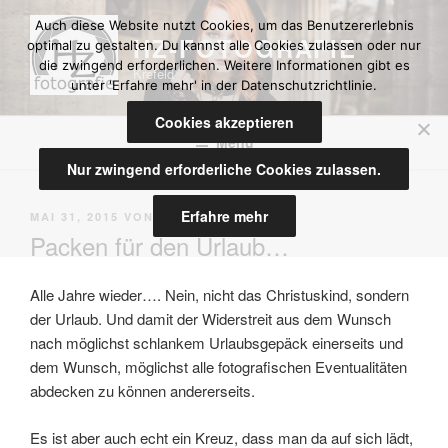
Zum
Auch diese Website nutzt Cookies, um das Benutzererlebnis
Inhalt
HZ-FOTOGRAFIE
optimal zu gestalten. Du kannst alle Cookies zulassen oder nur
springen
die zwingend erforderlichen. Weitere Informationen gibt es
Krefeld
unter 'Erfahre mehr' in der Datenschutzrichtlinie.
Cookies akzeptieren
Menü
Nur zwingend erforderliche Cookies zulassen.
Erfahre mehr
VERÖFFENTLICHT
MAI 31, 2015
VON
JOERGHZF
AM
Packen für den Urlaub…
Alle Jahre wieder…. Nein, nicht das Christuskind, sondern
der Urlaub. Und damit der Widerstreit aus dem Wunsch
nach möglichst schlankem Urlaubsgepäck einerseits und
dem Wunsch, möglichst alle fotografischen Eventualitäten
abdecken zu können andererseits.
Es ist aber auch echt ein Kreuz, dass man da auf sich lädt,