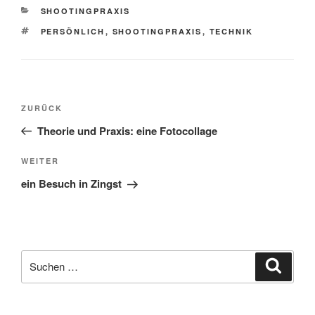
KATEGORIEN
SHOOTINGPRAXIS
SCHLAGWÖRTER
PERSÖNLICH
,
SHOOTINGPRAXIS
,
TECHNIK
Beitragsnavigation
Vorheriger
ZURÜCK
Beitrag
Theorie und Praxis: eine Fotocollage
Nächster
WEITER
Beitrag
ein Besuch in Zingst
Suche
Suche
nach: