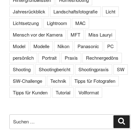
Jahresrückblick
Landschaftsfotografie
Licht
Lichtsetzung
Lightroom
MAC
Mensch vor der Kamera
MFT
Miss Lauryi
Model
Modelle
Nikon
Panasonic
PC
persönlich
Portrait
Praxis
Rechnergedöns
Shooting
Shootingbericht
Shootingpraxis
SW
SW-Challenge
Technik
Tipps für Fotografen
Tipps für Kunden
Tutorial
Vollformat
Suche
Suche
nach: