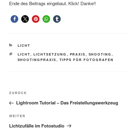
Ende des Beitrags eingebaut. Klick! Danke!!
KATEGORIEN
LICHT
SCHLAGWÖRTER
LICHT
,
LICHTSETZUNG
,
PRAXIS
,
SHOOTING
,
SHOOTINGPRAXIS
,
TIPPS FÜR FOTOGRAFEN
Beitragsnavigation
Vorheriger
ZURÜCK
Beitrag
Lightroom Tutorial – Das Freistellungswerkzeug
Nächster
WEITER
Beitrag
Lichtzufälle im Fotostudio