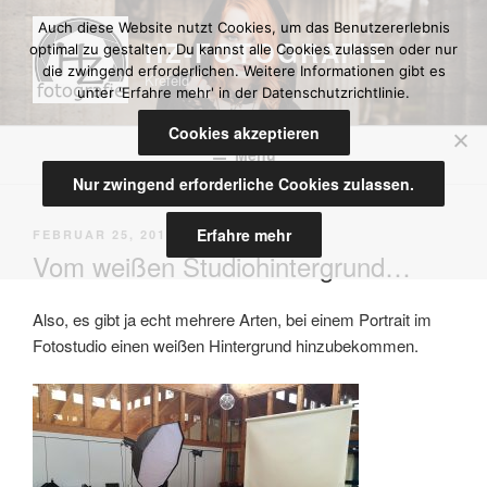
Zum
Auch diese Website nutzt Cookies, um das Benutzererlebnis
Inhalt
HZ-FOTOGRAFIE
optimal zu gestalten. Du kannst alle Cookies zulassen oder nur
springen
die zwingend erforderlichen. Weitere Informationen gibt es
Krefeld
unter 'Erfahre mehr' in der Datenschutzrichtlinie.
Cookies akzeptieren
Menü
Nur zwingend erforderliche Cookies zulassen.
Erfahre mehr
VERÖFFENTLICHT
FEBRUAR 25, 2015
VON
JOERGHZF
AM
Vom weißen Studiohintergrund…
Also, es gibt ja echt mehrere Arten, bei einem Portrait im
Fotostudio einen weißen Hintergrund hinzubekommen.