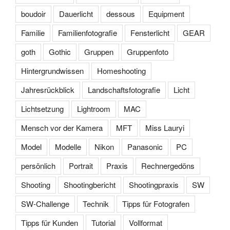
boudoir
Dauerlicht
dessous
Equipment
Familie
Familienfotografie
Fensterlicht
GEAR
goth
Gothic
Gruppen
Gruppenfoto
Hintergrundwissen
Homeshooting
Jahresrückblick
Landschaftsfotografie
Licht
Lichtsetzung
Lightroom
MAC
Mensch vor der Kamera
MFT
Miss Lauryi
Model
Modelle
Nikon
Panasonic
PC
persönlich
Portrait
Praxis
Rechnergedöns
Shooting
Shootingbericht
Shootingpraxis
SW
SW-Challenge
Technik
Tipps für Fotografen
Tipps für Kunden
Tutorial
Vollformat