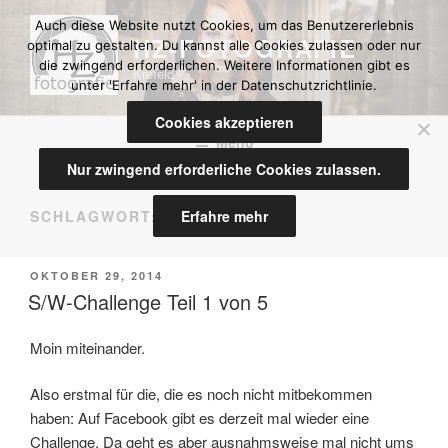
Zum
Auch diese Website nutzt Cookies, um das Benutzererlebnis
Inhalt
HZ-FOTOGRAFIE
optimal zu gestalten. Du kannst alle Cookies zulassen oder nur
springen
die zwingend erforderlichen. Weitere Informationen gibt es
Krefeld
unter 'Erfahre mehr' in der Datenschutzrichtlinie.
Cookies akzeptieren
Menü
Nur zwingend erforderliche Cookies zulassen.
Erfahre mehr
SCHLAGWORT:
BRAUTPAAR
VERÖFFENTLICHT
OKTOBER 29, 2014
AM
S/W-Challenge Teil 1 von 5
Moin miteinander.
Also erstmal für die, die es noch nicht mitbekommen
haben: Auf Facebook gibt es derzeit mal wieder eine
Challenge. Da geht es aber ausnahmsweise mal nicht ums